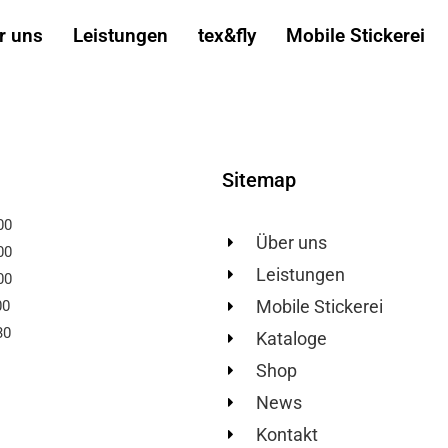
categorized
r uns
Leistungen
tex&fly
Mobile Stickerei
Sitemap
00
Über uns
00
Leistungen
00
Mobile Stickerei
00
30
Kataloge
Shop
News
Kontakt